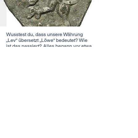
Wusstest du, dass unsere Währung
„Lev“ übersetzt „Löwe“ bedeutet? Wie
ist das passiert? Alles begann vor etwa
1500 Jahren, als die alten bulgarischen
Herrscher den Löwen als ihr Symbol
wählten. Später erschien der Löwe
auch auf Silbermünzen, bis die
gesamte bulgarische Währung nach
dem Löwen (Lev) benannt wurde.
Wenn Bulgarien dem Euro beitritt, wird
der Löwe weiterhin auf den
bulgarischen Euro-Münzen erscheinen
und damit eine jahrhundertelange
Tradition fortsetzen.