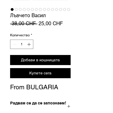
Лъвчето Васил
Редовна
Продажна
 38,00 CHF 
25,00 CHF
цена
цена
Количество
*
Добави в кошницата
Купете сега
From BULGARIA
Радвам се да се запознаем!