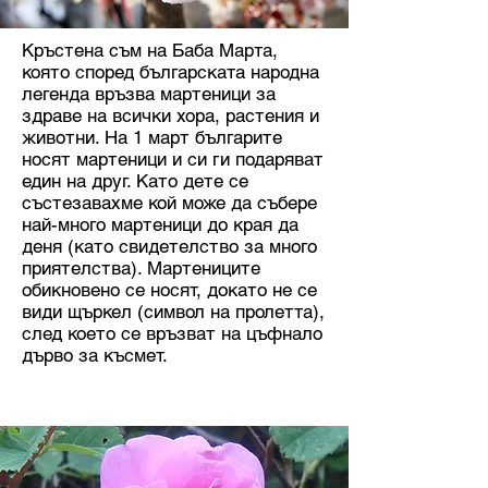
Кръстена съм на Баба Марта,
която според българската народна
легенда връзва мартеници за
здраве на всички хора, растения и
животни. На 1 март българите
носят мартеници и си ги подаряват
един на друг. Като дете се
състезавахме кой може да събере
най-много мартеници до края да
деня (като свидетелство за много
приятелства). Мартениците
обикновено се носят, докато не се
види щъркел (символ на пролетта),
след което се връзват на цъфнало
дърво за късмет.​​​