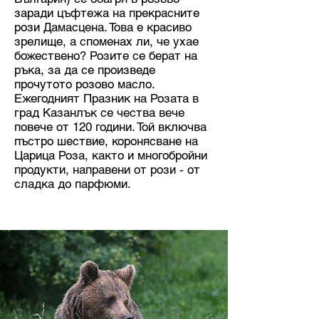
заради цъфтежа на прекрасните
рози Дамасцена. Това е красиво
зрелище, а споменах ли, че ухае
божествено? Розите се берат на
ръка, за да се произведе
прочутото розово масло.
Ежегодният Празник на Розата в
град Казанлък се чества вече
повече от 120 години. Той включва
пъстро шествие, коронясване на
Царица Роза, както и многобройни
продукти, направени от рози - от
сладка до парфюми.