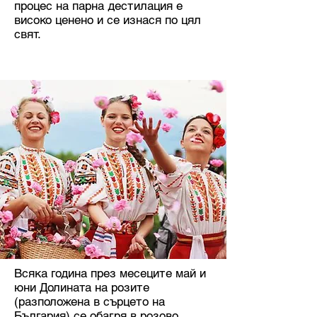
процес на парна дестилация е
високо ценено и се изнася по цял
свят.
Всяка година през месеците май и
юни Долината на розите
(разположена в сърцето на
България) се обагря в розово