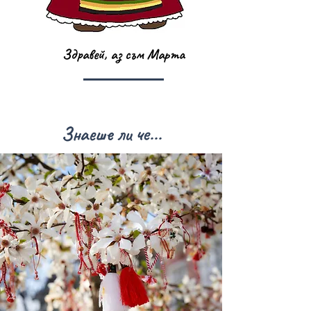
Здравей, аз съм Марта
Знаеше ли че...