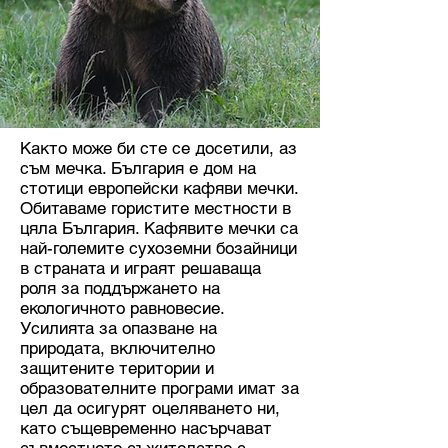
Както може би сте се досетили, аз
съм мечка. България е дом на
стотици европейски кафяви мечки.
Обитаваме гористите местности в
цяла България. Кафявите мечки са
най-големите сухоземни бозайници
в страната и играят решаваща
роля за поддържането на
екологичното равновесие.
Усилията за опазване на
природата, включително
защитените територии и
образователните програми имат за
цел да осигурят оцеляването ни,
като същевременно насърчават