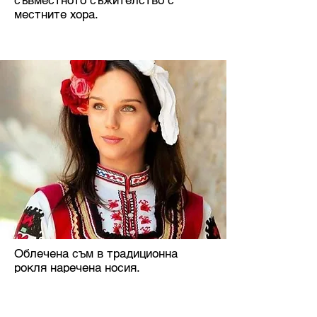
съвместното съжителство с
местните хора.
Облечена съм в традиционна
рокля наречена носия.
Българските носии се различават
в зависимост от региона на
страната, всяка със своите