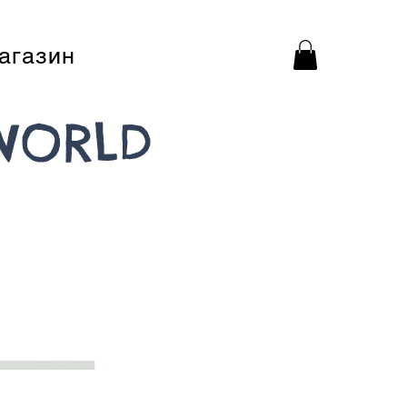
агазин
WORLD