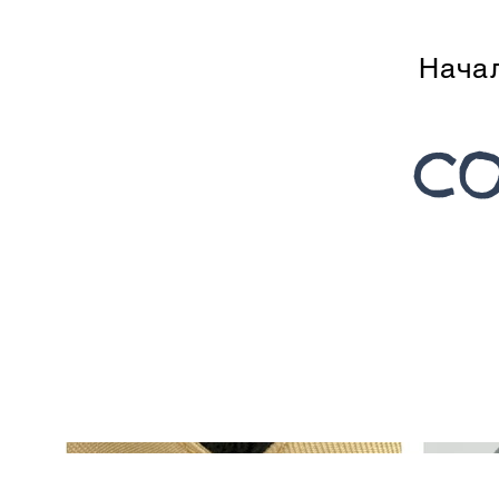
Нача
CO
Muni the Bull